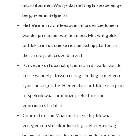
uitzichtpunten. Wist je dat de Ninglinspo de enige
bergrivier in België is?
Het Vinne
in Zoutleeuw: in dit provinciedomein
wandel je rond én over het meer. Met wat geluk
ontdek je in het unieke rietlandschap planten en
dieren die je elders zelden ziet.
Park van Furfooz
nabij Dinant: in de vallei van de
Lesse wandel je tussen rotsige hellingen met een
typische vegetatie. Hier en daar ontdek je een grot
of spelonk waar ooit onze prehistorische
voorouders leefden.
Connecterra
in Maasmechelen: de plek waar
vroeger een steenkoolmijn lag, ziet er vandaag
helemaal anders uit. Je geniet er eindeloos van de