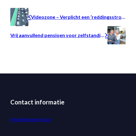
Videozone – Verplicht een ‘reddingsstrook’ vormen , maar hoe doe je dat?
Vrij aanvullend pensioen voor zelfstandigen – ​Sparen voor uw pensioen, met fiscaal voordeel, en een extra bescherming genieten.
Contact informatie
info@niemegeers.be