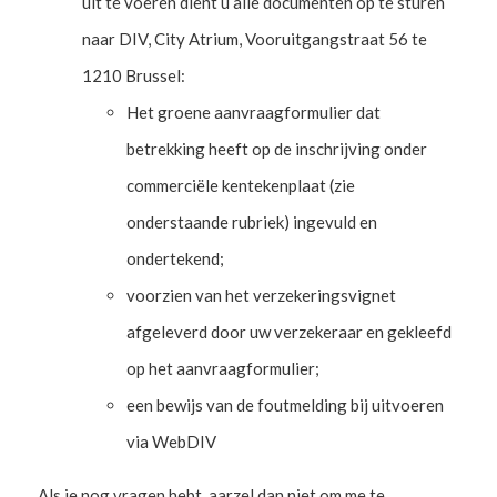
uit te voeren dient u alle documenten op te sturen
naar DIV, City Atrium, Vooruitgangstraat 56 te
1210 Brussel:
Het groene aanvraagformulier dat
betrekking heeft op de inschrijving onder
commerciële kentekenplaat (zie
onderstaande rubriek) ingevuld en
ondertekend;
voorzien van het verzekeringsvignet
afgeleverd door uw verzekeraar en gekleefd
op het aanvraagformulier;
een bewijs van de foutmelding bij uitvoeren
via WebDIV
Als je nog vragen hebt, aarzel dan niet om me te